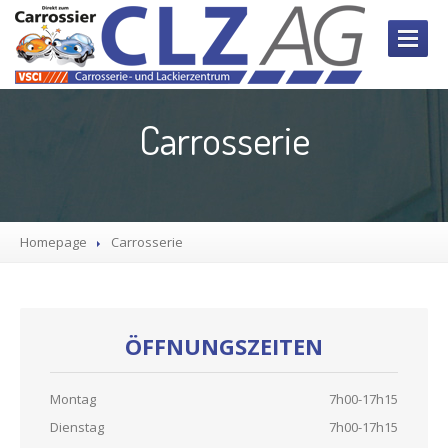
HOME
Carrosserie
FIRMA
DIENSTLEISTUNGEN
Carrosserie
Lackierung
Homepage
Carrosserie
LKW
Oldtimer
BILDER
ÖFFNUNGSZEITEN
PARTNER
Montag
7h00-17h15
NEWS
Dienstag
7h00-17h15