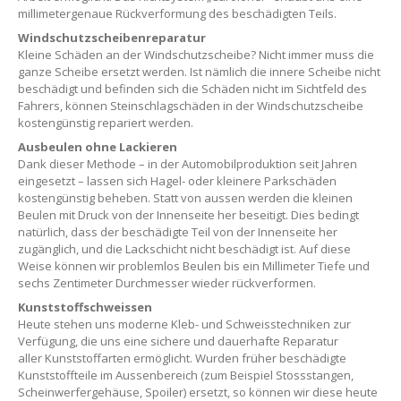
millimetergenaue Rückverformung des beschädigten Teils.
Windschutzscheibenreparatur
Kleine Schäden an der Windschutzscheibe? Nicht immer muss die
ganze Scheibe ersetzt werden. Ist nämlich die innere Scheibe nicht
beschädigt und befinden sich die Schäden nicht im Sichtfeld des
Fahrers, können Steinschlagschäden in der Windschutzscheibe
kostengünstig repariert werden.
Ausbeulen ohne Lackieren
Dank dieser Methode – in der Automobilproduktion seit Jahren
eingesetzt – lassen sich Hagel- oder kleinere Parkschäden
kostengünstig beheben. Statt von aussen werden die kleinen
Beulen mit Druck von der Innenseite her beseitigt. Dies bedingt
natürlich, dass der beschädigte Teil von der Innenseite her
zugänglich, und die Lackschicht nicht beschädigt ist. Auf diese
Weise können wir problemlos Beulen bis ein Millimeter Tiefe und
sechs Zentimeter Durchmesser wieder rückverformen.
Kunststoffschweissen
Heute stehen uns moderne Kleb- und Schweisstechniken zur
Verfügung, die uns eine sichere und dauerhafte Reparatur
aller Kunststoffarten ermöglicht. Wurden früher beschädigte
Kunststoffteile im Aussenbereich (zum Beispiel Stossstangen,
Scheinwerfergehäuse, Spoiler) ersetzt, so können wir diese heute